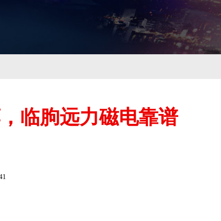
荐，临朐远力磁电靠谱
41