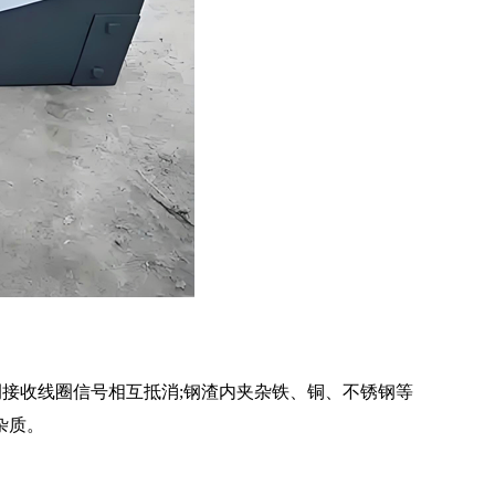
侧接收线圈信号相互抵消;钢渣内夹杂铁、铜、不锈钢等
杂质。