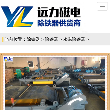
切
换
导
航
当前位置：
除铁器
>
除铁器
>
永磁除铁器
>