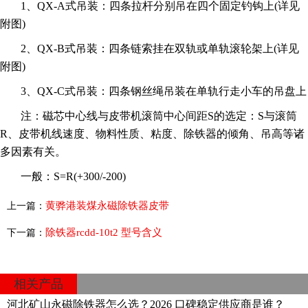
1、QX-A式吊装：四条拉杆分别吊在四个固定钓钩上(详见
附图)
2、QX-B式吊装：四条链索挂在双轨或单轨滚轮架上(详见
附图)
3、QX-C式吊装：四条钢丝绳吊装在单轨行走小车的吊盘上
注：磁芯中心线与皮带机滚筒中心间距S的选定：S与滚筒
R、皮带机线速度、物料性质、粘度、除铁器的倾角、吊高等诸
多因素有关。
一般：S=R(+300/-200)
黄骅港装煤永磁除铁器皮带
上一篇：
除铁器rcdd-10t2 型号含义
下一篇：
相关产品
河北矿山永磁除铁器怎么选？2026 口碑稳定供应商是谁？