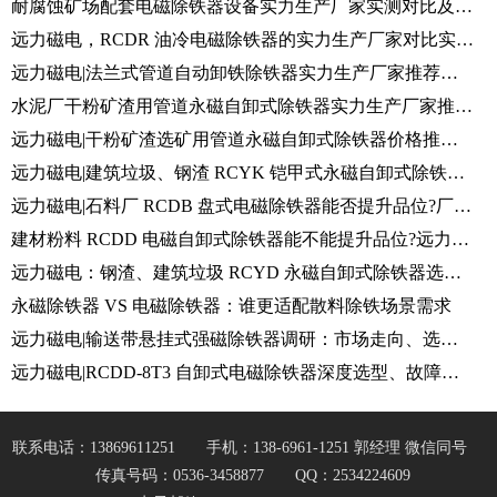
耐腐蚀矿场配套电磁除铁器设备实力生产厂家实测对比及推荐，价格及案例分析
远力磁电，RCDR 油冷电磁除铁器的实力生产厂家对比实测推荐，价格及案例分析
远力磁电|法兰式管道自动卸铁除铁器实力生产厂家推荐，品质才能长远发展
水泥厂干粉矿渣用管道永磁自卸式除铁器实力生产厂家推荐及案例分析|远力磁电
远力磁电|干粉矿渣选矿用管道永磁自卸式除铁器价格推荐，实力生产厂家案例分析
远力磁电|建筑垃圾、钢渣 RCYK 铠甲式永磁自卸式除铁器，实力厂家品质支撑长久发展
远力磁电|石料厂 RCDB 盘式电磁除铁器能否提升品位?厂家、案例、市场行情全面梳理
建材粉料 RCDD 电磁自卸式除铁器能不能提升品位?远力磁电厂家详解、现场案例与市场走向
远力磁电：钢渣、建筑垃圾 RCYD 永磁自卸式除铁器选型解析，能否提升物料品位
永磁除铁器 VS 电磁除铁器：谁更适配散料除铁场景需求
远力磁电|输送带悬挂式强磁除铁器调研：市场走向、选型与运维解析
远力磁电|RCDD-8T3 自卸式电磁除铁器深度选型、故障解析与行业发展调研
联系电话：13869611251
手机：138-6961-1251 郭经理 微信同号
传真号码：0536-3458877
QQ：2534224609