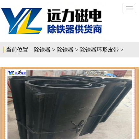
切
换
导
航
当前位置：
除铁器
>
除铁器
>
除铁器环形皮带
>