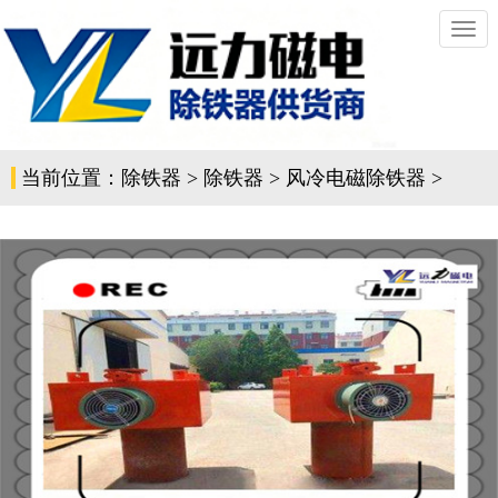
切
换
导
航
当前位置：
除铁器
>
除铁器
>
风冷电磁除铁器
>