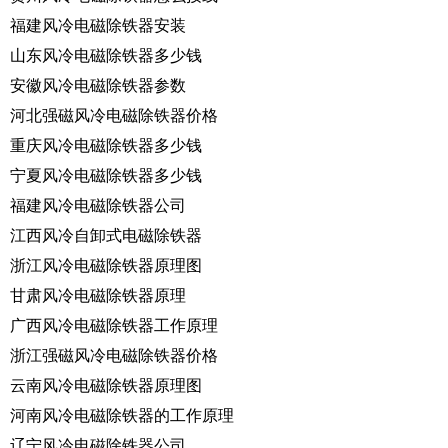
福建风冷电磁除铁器安装
山东风冷电磁除铁器多少钱
安徽风冷电磁除铁器参数
河北强磁风冷电磁除铁器价格
重庆风冷电磁除铁器多少钱
宁夏风冷电磁除铁器多少钱
福建风冷电磁除铁器公司
江西风冷自卸式电磁除铁器
浙江风冷电磁除铁器原理图
甘肃风冷电磁除铁器原理
广西风冷电磁除铁器工作原理
浙江强磁风冷电磁除铁器价格
云南风冷电磁除铁器原理图
河南风冷电磁除铁器的工作原理
辽宁风冷电磁除铁器公司