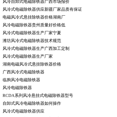
风冷自卸式电磁除铁器广西市场报价
风冷式电磁除铁器供应新疆厂家品质有保证
电磁风冷式悬挂除铁器价格湖南厂
风冷电磁除铁器贵州质量好价格低
风冷式电磁除铁器生产厂家宁夏
潍坊风冷式电磁除铁器技术规范
风冷式电磁除铁器生产广西加工定制
风冷式电磁除铁器生产厂家
湖南电磁风冷式悬挂除铁器价格
广西风冷式电磁除铁器
临朐风冷电磁除铁器
风冷电磁除铁器
RCDA系列风冷悬挂式电磁除铁器型号
自卸式风冷电磁除铁器如何操作
风冷式电磁除铁器供应