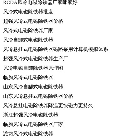
RCDA风冷电磁除铁器厂家哪家好
风冷式电磁除铁器批发
超强风冷式电磁除铁器价格
风冷式电磁除铁器厂家
风冷自卸式电磁除铁器
风冷悬挂式电磁除铁器磁路采用计算机模拟体系
超强风冷式电磁除铁器生产厂
风冷电磁自卸除铁器原理图
临朐风冷式电磁除铁器
山东风冷自缷式电磁除铁器
山东风冷悬挂式电磁除铁器价格
风冷悬挂电磁除铁器降温更快磁力更持久
浙江超强风冷电磁除铁器
临朐风冷式电磁除铁器厂家
潍坊风冷式电磁除铁器