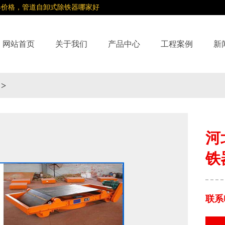
器价格，管道自卸式除铁器哪家好
网站首页
关于我们
产品中心
工程案例
新
>
河
铁
联系