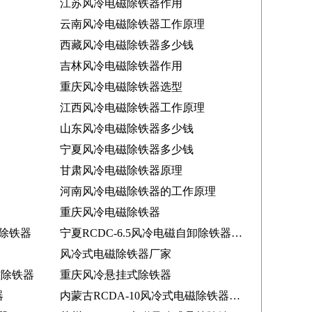
江苏风冷电磁除铁器作用
云南风冷电磁除铁器工作原理
西藏风冷电磁除铁器多少钱
吉林风冷电磁除铁器作用
重庆风冷电磁除铁器选型
江西风冷电磁除铁器工作原理
山东风冷电磁除铁器多少钱
宁夏风冷电磁除铁器多少钱
甘肃风冷电磁除铁器原理
河南风冷电磁除铁器的工作原理
重庆风冷电磁除铁器
磁除铁器
宁夏RCDC-6.5风冷电磁自卸除铁器原理图
风冷式电磁除铁器厂家
磁除铁器
重庆风冷悬挂式除铁器
器
内蒙古RCDA-10风冷式电磁除铁器生产厂家