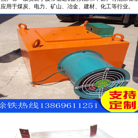
泛应用于煤炭、电力、矿山、冶金、建材、化工等行业。