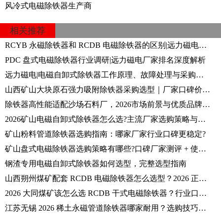
风冷式电磁除铁器生产商
相关推荐
RCYB 永磁除铁器和 RCDB 电磁除铁器的区别|远力磁电实力生产厂家推荐
PDC 盘式电磁除铁器行业调研|远力磁电厂家排名深度解析
远力磁电|电磁自卸式除铁器工作原理、故障处理与采购避坑指南
山西矿山大块原石强力吸附除铁器采购选型｜厂家口碑价格售后全面解析
除铁器高性能适配沙场石料厂，2026市场前景与优质品牌选购指南
2026矿山电磁自卸式除铁器怎么选?主流厂家选购策略与口碑测评
矿山粉料管道除铁器选购指南：哪家厂家行业口碑更稳定?
矿山盘式电磁除铁器选购策略有哪些?口碑厂家测评 + 使用案例全解析
钢渣专用电磁自卸式除铁器如何选型，完整选型指南
山西朔州煤矿配套 RCDB 电磁除铁器怎么选型？2026 正规大厂选购指南
2026 大同煤矿该怎么选 RCDB 干式电磁除铁器？行业口碑头部厂家选购指南
江苏无锡 2026 稀土永磁管道除铁器哪家耐用？选购技巧与优质厂家口碑全梳理