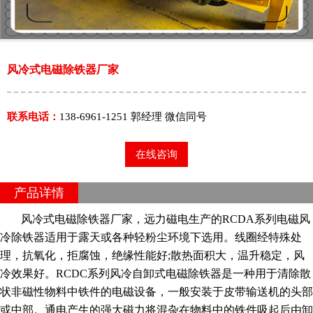
风冷式电磁除铁器厂家
联系电话：
138-6961-1251 郭经理 微信同号
在线咨询
产品详情
风冷式电磁除铁器厂家，远力磁电生产的RCDA系列
电磁风
冷除铁器
适用于露天或各种轻粉尘环境下选用。线圈经特殊处
理，抗氧化，拒腐蚀，绝缘性能好;散热面积大，温升稳定，风
冷效果好。RCDC系列风冷自卸式电磁除铁器是一种用于清除散
状非磁性物料中铁件的电磁设备，一般安装于皮带输送机的头部
或中部。通电产生的强大磁力将混杂在物料中的铁件吸起后由卸