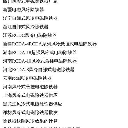
四川风冷式电磁除铁器厂家
新疆电磁风冷除铁器
辽宁自卸式风冷电磁除铁器
浙江自卸式风冷除铁器
江苏RCDC风冷电磁除铁器
新疆RCDA-4RCDA系列风冷悬挂式电磁除铁器
湖南RCDA-18超强风冷式电磁除铁器
河南RCDA-10风冷式悬挂电磁除铁器
河北RCDA-8风冷自缷式电磁除铁器
云南rcda风冷电磁除铁器
河南风冷式悬挂电磁除铁器
上海风冷式电磁除铁器供应
黑龙江风冷式电磁除铁器供应
潍坊风冷式电磁除铁器批发
除铁器线圈风冷效果的计算