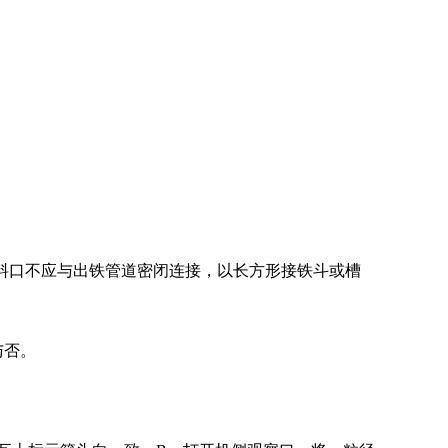
)。出料口不应与出铁管道密闭连接，以长方形接铁斗或槽
与否。