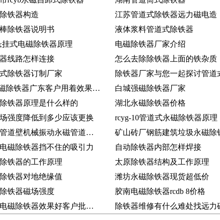
除铁器构造
江苏管道式除铁器远力磁电造
棒除铁器说明书
液体浆料管道式除铁器
10悬挂式电磁除铁器原理
电磁除铁器厂家介绍
器线路怎样连接
怎么去除除铁器上面的铁杂质
式除铁器订制厂家
PDC-8电磁除铁器广东客户用着效果好又购3台
白城强磁除铁器厂家
除铁器原理是什么样的
湖北永磁除铁器价格
场强度降低到多少应该更换
rcyg-10管道式永磁除铁器原理
自动清除管道壁机械振动永磁管道除铁器
电磁除铁器挡不住的吸引力
自动除铁器内部怎样焊接
除铁器的工作原理
太原除铁器结构及工作原理
除铁器对地绝缘值
潍坊永磁除铁器现货超低价
除铁器磁场强度
胶南电磁除铁器rcdb 8价格
广东云浮电磁除铁器效果好客户批量要
除铁器维修有什么难处找远力