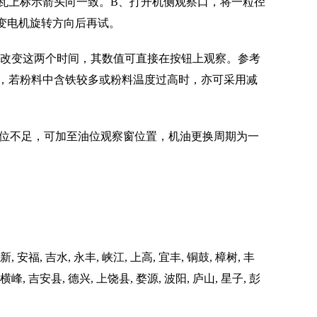
瓦上标示箭头向一致。B、打开机侧观察口，将一粒径
改变电机旋转方向后再试。
可改变这两个时间，其数值可直接在按钮上观察。参考
时间，若粉料中含铁较多或粉料温度过高时，亦可采用减
现油位不足，可加至油位观察窗位置，机油更换周期为一
新, 安福, 吉水, 永丰, 峡江, 上高, 宜丰, 铜鼓, 樟树, 丰
, 横峰, 吉安县, 德兴, 上饶县, 婺源, 波阳, 庐山, 星子, 彭