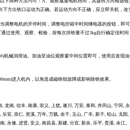
，以下两种方法均可：A、观察减速电机转向，其旋转方向根据链
该物向下方出铁口运动为正确。若运动方向不正确，应立即关机，
适当调整电机的开停时间，调整电控箱中时间继电器的按钮，即
户可通过使用、观察、检验，按每次排铁量不过3kg自行确定佳
号40#)机械润滑油。加油至油位观察窗中间位置即可，使用后发
度≥80mm)进入机内，以免造成磁铁组故障或影响除铁效果。
, 龙南, 信丰, 南康, 崇义, 上犹, 遂川, 万安, 泰和, 井冈山, 宁冈, 永
, 乐安, 崇仁, 资溪, 万年, 万载, 余干, 玉山, 广丰, 新干, 铅山, 戈阳
定南, 永修, 进贤, 安义, 南昌县, 新建, 分宜, 新余, 乐平, 贵溪, 余江。