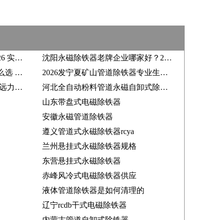
河南砂石永磁除铁器采购，2026 实力厂家选哪家？
沈阳永磁除铁器老牌企业哪家好？2026 采购该怎么选？
2026电磁除铁器好品牌厂家怎么选 山西煤老板使用心得分享
2026发宁夏矿山管道除铁器专业生产厂家_远力磁电口碑精选
干式电磁除铁器甄选靠谱厂家 远力磁电深耕行业值得信赖
河北全自动粉料管道永磁自卸式除铁器 水泥专用，助力河北水泥行业高效除铁
山东带盘式电磁除铁器
安徽永磁管道除铁器
遵义管道式永磁除铁器rcya
兰州悬挂式永磁除铁器规格
东营悬挂式永磁除铁器
赤峰风冷式电磁除铁器供应
液体管道除铁器是如何清理的
辽宁rcdb干式电磁除铁器
内蒙古管道自卸式除铁器