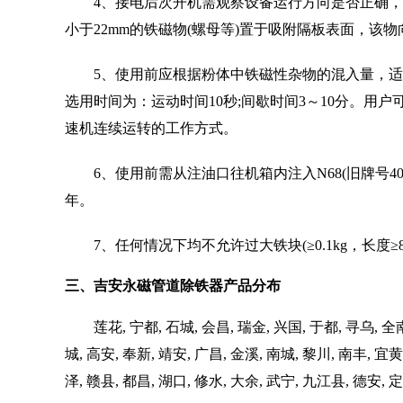
4、接电后次开机需观察设备运行方向是否正确
小于22mm的铁磁物(螺母等)置于吸附隔板表面，
5、使用前应根据粉体中铁磁性杂物的混入量，
选用时间为：运动时间10秒;间歇时间3～10分。用
速机连续运转的工作方式。
6、使用前需从注油口往机箱内注入N68(旧牌
年。
7、任何情况下均不允许过大铁块(≥0.1kg，长
三、吉安永磁管道除铁器产品分布
莲花, 宁都, 石城, 会昌, 瑞金, 兴国, 于都, 寻乌, 全南
城, 高安, 奉新, 靖安, 广昌, 金溪, 南城, 黎川, 南丰, 宜黄
泽, 赣县, 都昌, 湖口, 修水, 大余, 武宁, 九江县, 德安, 