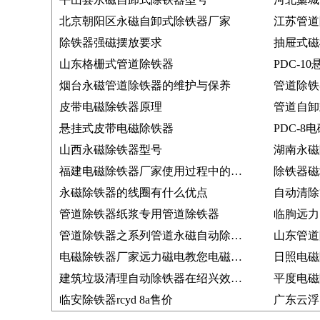
北京朝阳区永磁自卸式除铁器厂家
江苏管道
除铁器强磁摆放要求
抽屉式磁
山东格栅式管道除铁器
PDC-
烟台永磁管道除铁器的维护与保养
管道除铁
皮带电磁除铁器原理
管道自卸
悬挂式皮带电磁除铁器
山西永磁除铁器型号
湖南永磁
福建电磁除铁器厂家使用过程中的故障排查
除铁器磁
永磁除铁器的线圈有什么优点
管道除铁器纸浆专用管道除铁器
临朐远力
管道除铁器之系列管道永磁自动除铁器
山东管道
电磁除铁器厂家远力磁电教您电磁除铁器如何接线问题
日照电磁
建筑垃圾清理自动除铁器在绍兴效果好,老客户返介绍多
平度电磁
临安除铁器rcyd 8a售价