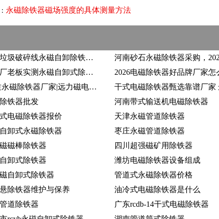
永磁除铁器磁场强度的具体测量方法
：
广东建筑垃圾破碎线永磁自卸除铁器选什么品牌？落地工程案例多的厂家在哪？
广东木器厂老板实测永磁自卸式除铁器_2026选对厂家省心生产
2026 优质永磁除铁器厂家|远力磁电专注磁电打造实用除铁设备
除铁器批发
河南带式输送机电磁除铁器
式电磁除铁器报价
天津永磁管道除铁器
自卸式永磁除铁器
枣庄永磁管道除铁器
磁磁棒除铁器
四川超强磁矿用除铁器
自卸式除铁器
潍坊电磁除铁器设备组成
磁自卸式除铁器
管道式永磁除铁器价格
悬除铁器维护与保养
油冷式电磁除铁器是什么
管道除铁器
广东rcdb-14干式电磁除铁器
市rcyb永磁自卸式除铁器
湖南管道筒式除铁器