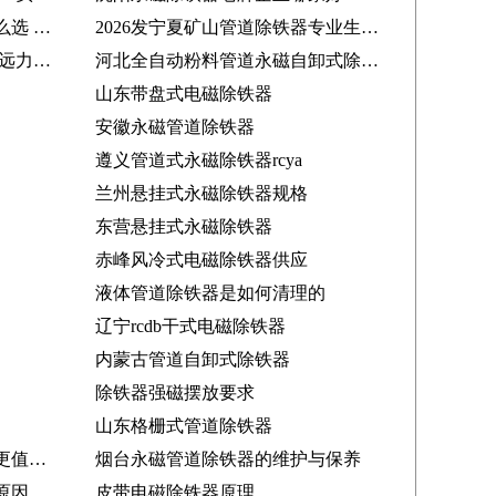
2026电磁除铁器好品牌厂家怎么选 山西煤老板使用心得分享
2026发宁夏矿山管道除铁器专业生产厂家_远力磁电口碑精选
干式电磁除铁器甄选靠谱厂家 远力磁电深耕行业值得信赖
河北全自动粉料管道永磁自卸式除铁器 水泥专用，助力河北水泥行业高效除铁
山东带盘式电磁除铁器
安徽永磁管道除铁器
遵义管道式永磁除铁器rcya
兰州悬挂式永磁除铁器规格
东营悬挂式永磁除铁器
赤峰风冷式电磁除铁器供应
液体管道除铁器是如何清理的
辽宁rcdb干式电磁除铁器
内蒙古管道自卸式除铁器
除铁器强磁摆放要求
山东格栅式管道除铁器
管道永磁除铁器厂家远力磁是更值得您信赖
烟台永磁管道除铁器的维护与保养
干式电磁除铁器没电流是什么原因造成的
皮带电磁除铁器原理