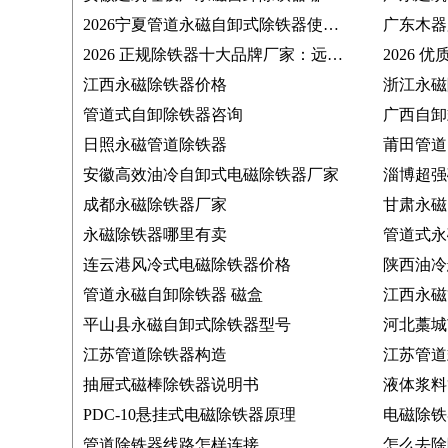
2026宁夏管道永磁自卸式除铁器使用客户推荐厂家
2026 正规除铁器十大品牌厂家：远力磁电实力突出，煤炭行业常用选择
江西永磁除铁器价格
浙江永磁
管道式自卸除铁器咨询
广西自卸
日照永磁管道除铁器
莆田管道
安徽高效油冷自卸式电磁除铁器厂家
淄博超强
成都永磁除铁器厂家
甘肃永磁
永磁除铁器哪里有卖
管道式永
连云港风冷式电磁除铁器价格
陕西油冷
管道永磁自卸除铁器 磁盒
江西永磁
平山县永磁自卸式除铁器型号
河北藁城
江苏管道除铁器构造
江苏管道
抽屉式磁棒除铁器说明书
液体浆料
PDC-10悬挂式电磁除铁器原理
电磁除铁
管道除铁器线路怎样连接
怎么去除