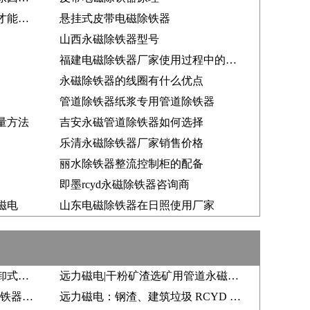
强磁除铁器的防护措施如何做才能更好
悬挂式皮带电磁除铁器
山西永磁除铁器型号
福建电磁除铁器厂家使用过程中的故障排查
永磁除铁器的线圈有什么优点
管道除铁器纸浆专用管道除铁器
量方法
吉安永磁管道除铁器如何选择
乐清永磁除铁器厂家销售价格
丽水除铁器整流控制柜的配备
即墨rcyd永磁除铁器咨询商
磁电
山东电磁除铁器在日照使用厂家
水泥厂干粉矿渣用管道永磁自卸式除铁器实力生产厂家推荐及案例分析|远力磁电
远力磁电|干粉矿渣选矿用管道永磁自卸式除铁器价格推荐，实力生产厂家案例分析
建材粉料 RCDD 电磁自卸式除铁器能不能提升品位?远力磁电厂家详解、现场案例与市场走向
远力磁电：钢渣、建筑垃圾 RCYD 永磁自卸式除铁器选型解析，能否提升物料品位