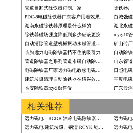
管道自卸式除铁器订制厂家
PDC-8电磁除铁器广东客户用着效果好又购3台
白城强磁
湖南永磁除铁器原理是什么样的
湖北永磁
除铁器磁场强度降低到多少应该更换
rcyg-
自动清除管道壁机械振动永磁管道除铁器
临朐远力电磁除铁器挡不住的吸引力
自动除铁
管道除铁器之系列管道永磁自动除铁器
山东管道
电磁除铁器厂家远力磁电教您电磁除铁器如何接线问题
日照电磁
建筑垃圾清理自动除铁器在绍兴效果好,老客户返介绍多
平度电磁
临安除铁器rcyd 8a售价
相关推荐
远力磁电，RCDR 油冷电磁除铁器的实力生产厂家对比实测推荐，价格及案例分析
远力磁电|建筑垃圾、钢渣 RCYK 铠甲式永磁自卸式除铁器，实力厂家品质支撑长久发展