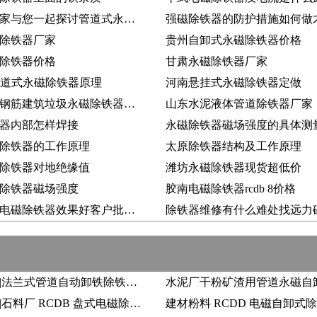
除铁器厂家与您一起探讨管道式永磁除铁器
除铁器厂家
贵州自卸式永磁除铁器价格
除铁器价格
甘肃永磁除铁器厂家
10管道式永磁除铁器原理
河南悬挂式永磁除铁器定做
矿山砖厂钢筋建筑垃圾永磁除铁器自动卸铁
山东水泥液体管道除铁器厂家
器内部怎样焊接
永磁除铁器磁场强度的具体测
除铁器的工作原理
太原除铁器结构及工作原理
除铁器对地绝缘值
潍坊永磁除铁器现货超低价
除铁器磁场强度
胶南电磁除铁器rcdb 8价格
广东云浮电磁除铁器效果好客户批量要
除铁器维修有什么难处找远力
远力磁电|法兰式管道自动卸铁除铁器实力生产厂家推荐，品质才能长远发展
远力磁电|石料厂 RCDB 盘式电磁除铁器能否提升品位?厂家、案例、市场行情全面梳理