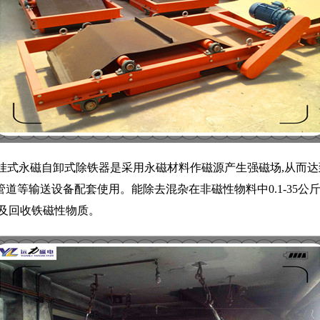
挂式
永磁自卸式除铁器
是采用永磁材料作磁源产生强磁场,从而
道等输送设备配套使用。能除去混杂在非磁性物料中0.1-35公
及回收铁磁性物质。